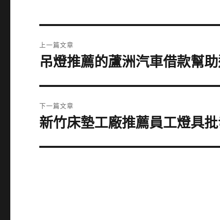
文
上一篇文章
章
吊燈推薦的蘆洲汽車借款幫助
上
一
導
篇
覽
文
下一篇文章
章:
新竹床墊工廠推薦員工燈具批
下
一
篇
文
章: