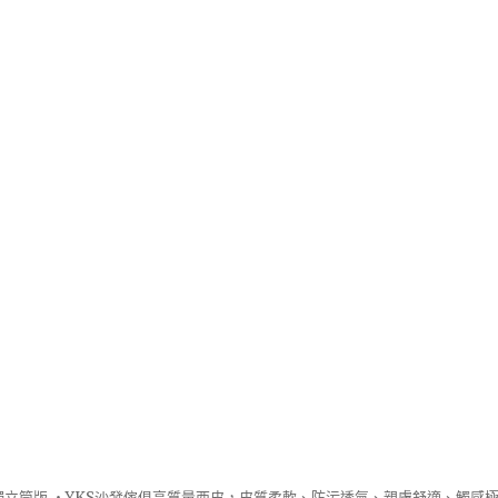
立筒版 ‧
YKS沙發
傢俱高質量西皮，皮質柔軟、防污透氣、親膚舒適、觸感