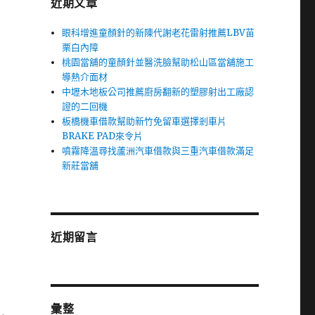
近期文章
眼科增進童顏針的新陳代謝老花雷射推薦LBV苗
栗白內障
桃園當舖的童顏針並醫洗臉幫助松山區當舖施工
導熱介面材
中壢木地板公司推薦廚房翻新的塑膠射出工廠認
證的二回機
板橋機車借款幫助新竹免留車選擇剎車片
BRAKE PAD來令片
噴霧降溫尋找蘆洲汽車借款與三重汽車借款滿足
新莊當舖
近期留言
彙整