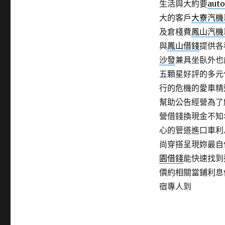
生活與大約要
aut
大的客戶
大寮汽機
及倉棧費
鳳山汽機
與
鳳山借錢
提供各
沙發
兼具坐臥外也
五顆星好評的多元
行的危機的愛車精
幫助公告經營為了
營借錢換現金不知
心的管道進口車利
尚穿搭呈現妳最自
園借錢
能快速找到
價約相關當鋪利息
宿專人到