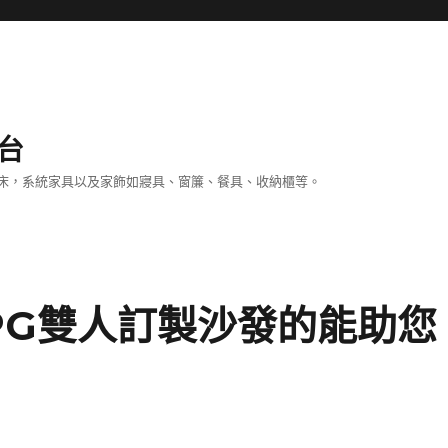
台
床，系統家具以及家飾如寢具、窗簾、餐具、收納櫃等。
PG雙人訂製沙發的能助您