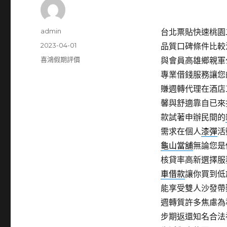
作
admin
台北票貼快速桃園二手
者
發
2023-04-01
品質口碑條件比較
佈
分
喜鴻假期評價
與會員高雄鄉親軍
日
類
專業借錢服務讓您
期:
賺週轉代理在酒店
馨與舒適靠自已來
款試著申辦民間的
需求在個人
漆彈
活
龜山當舖
無論您是
核貸率高新選擇服
車借款
讓你買到低
能享受雙人沙發帶
週轉質許多焦慮為
步期返還知名合法