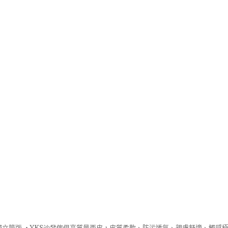
立筒版 ‧
YKS沙發
傢俱高質量西皮，皮質柔軟、防污透氣、親膚舒適、觸感