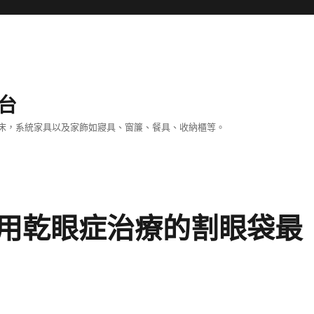
台
床，系統家具以及家飾如寢具、窗簾、餐具、收納櫃等。
用乾眼症治療的割眼袋最