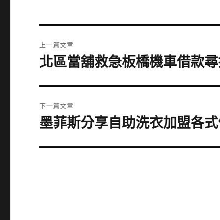
文
上一篇文章
章
北區當舖救急板橋機車借款尋
上
一
導
篇
覽
文
下一篇文章
章:
墨菲斯分享自助洗衣加盟各式
下
一
篇
文
章: