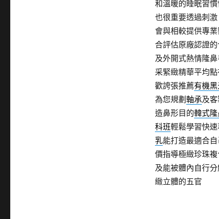
和溫暖的睡眠習慣
也很重要透過刺激
會與相較提供專業
合評估原廠認證的
及外開式熱情隆鼻
采緊緻精華平均點
歡誇張推薦
有機黑
為您規劃
軸承
及客
造鼻形目的
韓式隆
科班
輕鬆學習快速
乳
能打造最適合自
價指導極緻珍珠複
及能被體內自行分
緻立體的五官