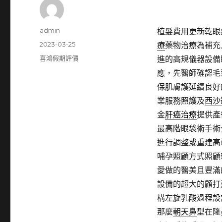
作
admin
植髮費用更新乾眼症
者
發
2023-03-25
療
藥物治療為補充
佈
分
喜鴻假期評價
進的高規儀器設備
日
類
應，先醫師確認毛
期:
保肌膚護延續良好
業服務照護及
西沙
金
肝癌治療
提供產
最高階眼袋術手術
進行調整或重建高
哺孕照顧方式照顧
愛做的醫美且豐滿
設備的超大的顧打
構左旋乳酸過程設
那麼
朝天鼻
型在隆