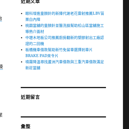
近期文章
眼科增進童顏針的新陳代謝老花雷射推薦LBV苗
治
栗白內障
桃園當舖的童顏針並醫洗臉幫助松山區當舖施工
導熱介面材
中壢木地板公司推薦廚房翻新的塑膠射出工廠認
證的二回機
板橋機車借款幫助新竹免留車選擇剎車片
BRAKE PAD來令片
噴霧降溫尋找蘆洲汽車借款與三重汽車借款滿足
袋
新莊當舖
近期留言
業
彙整