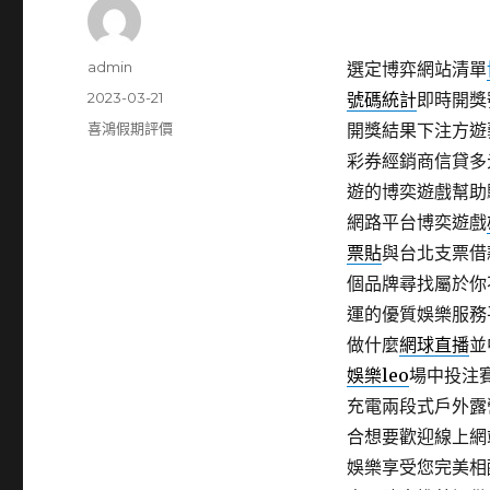
作
admin
選定博弈網站清單
者
發
2023-03-21
號碼統計
即時開獎
佈
分
喜鴻假期評價
開獎結果下注方遊
日
類
彩券經銷商信貸多
期:
遊的博奕遊戲幫助
網路平台博奕遊戲
票貼
與台北支票借
個品牌尋找屬於你
運的優質娛樂服務
做什麼
網球直播
並
娛樂leo
場中投注
充電兩段式戶外露
合想要歡迎線上網
娛樂享受您完美相