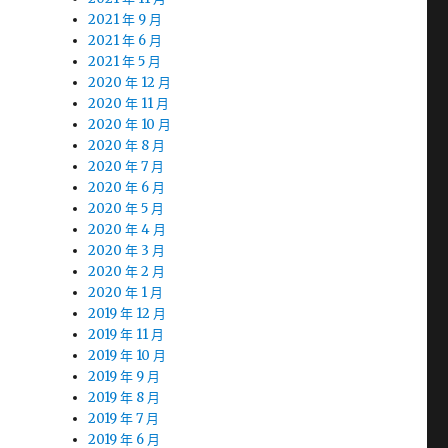
2021 年 9 月
2021 年 6 月
2021 年 5 月
2020 年 12 月
2020 年 11 月
2020 年 10 月
2020 年 8 月
2020 年 7 月
2020 年 6 月
2020 年 5 月
2020 年 4 月
2020 年 3 月
2020 年 2 月
2020 年 1 月
2019 年 12 月
2019 年 11 月
2019 年 10 月
2019 年 9 月
2019 年 8 月
2019 年 7 月
2019 年 6 月