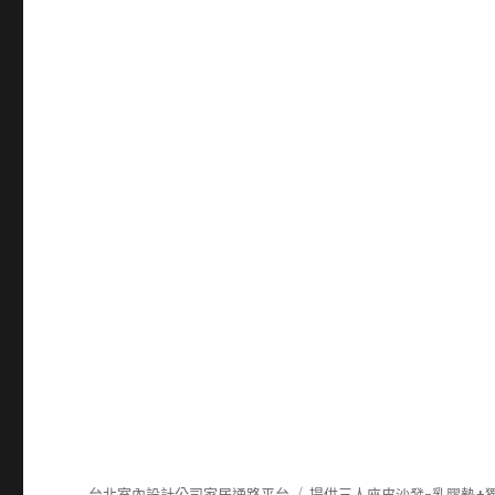
台北室內設計公司家居通路平台
提供三人座皮沙發-乳膠墊+獨