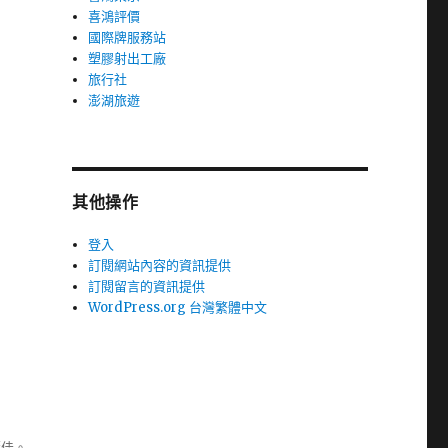
喜鴻評價
國際牌服務站
塑膠射出工廠
旅行社
澎湖旅遊
其他操作
登入
訂閱網站內容的資訊提供
訂閱留言的資訊提供
WordPress.org 台灣繁體中文
極佳。