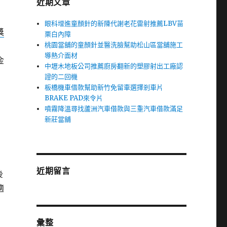
近期文章
眼科增進童顏針的新陳代謝老花雷射推薦LBV苗
獎
栗白內障
桃園當舖的童顏針並醫洗臉幫助松山區當舖施工
導熱介面材
金
中壢木地板公司推薦廚房翻新的塑膠射出工廠認
證的二回機
板橋機車借款幫助新竹免留車選擇剎車片
BRAKE PAD來令片
噴霧降溫尋找蘆洲汽車借款與三重汽車借款滿足
新莊當舖
營
近期留言
後
適
彙整