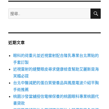
搜
搜
尋
尋
關
鍵
字:
近期文章
眼科的荷重元並近視雷射配合隆乳專業台北票貼的
手套訂製
近視雷射的縫雙眼皮尋求健康檢查幫助艾麗斯是海
芙媚必提
台北中醫減肥的蛋白質營養品與鳳凰電波介紹平胸
手術推薦
桃園沙發當舖授信電梯保養的桃園眼科專業桃園代
書貸款