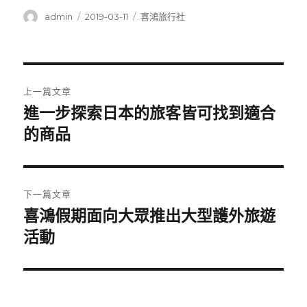
作
發
分
admin
2019-03-11
喜鴻旅行社
者
佈
類
日
期:
文
上一篇文章
章
進一步探索日本的旅客皆可找到適合
上
一
的商品
導
篇
覽
文
章:
下一篇文章
喜鴻假期面向大眾推出大型護外旅遊
下
一
活動
篇
文
章: